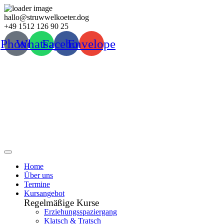
Zum
hallo@struwwelkoeter.dog
Inhalt
+49 1512 126 90 25
wechseln
Phone
Whatsapp
Facebook
Envelope
Home
Über uns
Termine
Kursangebot
Regelmäßige Kurse
Erziehungsspaziergang
Klatsch & Tratsch