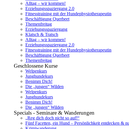
Alltag – wir kommen!
Erziehungsspaziergang 2.0
Fitnesstraining mit der Hundephysiotherapeutin
Beschäftigung Querbeet
Themenfreitag
Erziehungsspaziergang
Klatsch & Tratsch
Alltag – wir kommen!
Erziehungsspaziergang 2.0
Fitnesstraining mit der Hundephysiotherapeutin
Beschäftigung Querbeet
Themenfreitag
Geschlossene Kurse
Welpenkurs
Junghundekurs
Benimm Dich!
Die „jungen“ Wilden
Welpenkurs
Junghundekurs
Benimm Dich!
Die „jungen“ Wilden
Specials - Seminare & Wanderungen
„Reg dich doch nicht so auf!“
Fünf Facetten, ein Hund – Persönlichkeit entdecken & n
Krimiwanderung