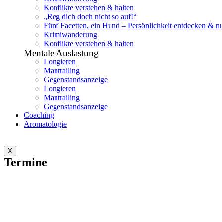
Konflikte verstehen & halten
„Reg dich doch nicht so auf!“
Fünf Facetten, ein Hund – Persönlichkeit entdecken & n
Krimiwanderung
Konflikte verstehen & halten
Mentale Auslastung
Longieren
Mantrailing
Gegenstandsanzeige
Longieren
Mantrailing
Gegenstandsanzeige
Coaching
Aromatologie
X
Termine