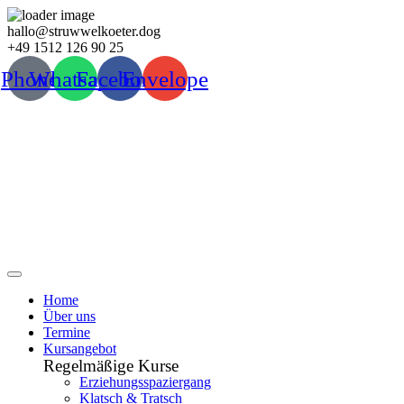
Zum
hallo@struwwelkoeter.dog
Inhalt
+49 1512 126 90 25
wechseln
Phone
Whatsapp
Facebook
Envelope
Home
Über uns
Termine
Kursangebot
Regelmäßige Kurse
Erziehungsspaziergang
Klatsch & Tratsch