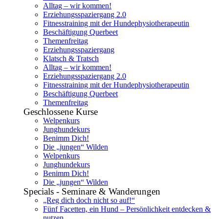
Alltag – wir kommen!
Erziehungsspaziergang 2.0
Fitnesstraining mit der Hundephysiotherapeutin
Beschäftigung Querbeet
Themenfreitag
Erziehungsspaziergang
Klatsch & Tratsch
Alltag – wir kommen!
Erziehungsspaziergang 2.0
Fitnesstraining mit der Hundephysiotherapeutin
Beschäftigung Querbeet
Themenfreitag
Geschlossene Kurse
Welpenkurs
Junghundekurs
Benimm Dich!
Die „jungen“ Wilden
Welpenkurs
Junghundekurs
Benimm Dich!
Die „jungen“ Wilden
Specials - Seminare & Wanderungen
„Reg dich doch nicht so auf!“
Fünf Facetten, ein Hund – Persönlichkeit entdecken &
nutzen