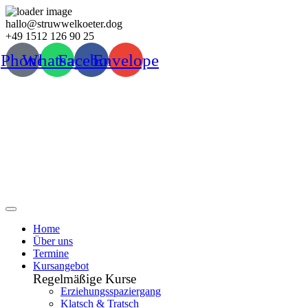
Zum
hallo@struwwelkoeter.dog
Inhalt
+49 1512 126 90 25
wechseln
Phone
Whatsapp
Facebook
Envelope
Home
Über uns
Termine
Kursangebot
Regelmäßige Kurse
Erziehungsspaziergang
Klatsch & Tratsch