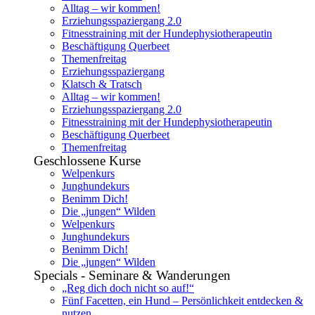
Alltag – wir kommen!
Erziehungsspaziergang 2.0
Fitnesstraining mit der Hundephysiotherapeutin
Beschäftigung Querbeet
Themenfreitag
Erziehungsspaziergang
Klatsch & Tratsch
Alltag – wir kommen!
Erziehungsspaziergang 2.0
Fitnesstraining mit der Hundephysiotherapeutin
Beschäftigung Querbeet
Themenfreitag
Geschlossene Kurse
Welpenkurs
Junghundekurs
Benimm Dich!
Die „jungen“ Wilden
Welpenkurs
Junghundekurs
Benimm Dich!
Die „jungen“ Wilden
Specials - Seminare & Wanderungen
„Reg dich doch nicht so auf!“
Fünf Facetten, ein Hund – Persönlichkeit entdecken &
nutzen