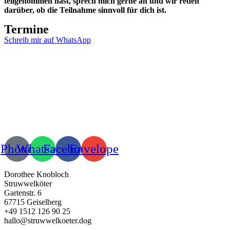
teilgenommen hast, sprech mich gerne an und wir reden
darüber, ob die Teilnahme sinnvoll für dich ist.
Termine
Schreib mir auf WhatsApp
Phone
Whatsapp
Facebook
Envelope
Dorothee Knobloch
Struwwelköter
Gartenstr. 6
67715 Geiselberg
+49 1512 126 90 25
hallo@struwwelkoeter.dog