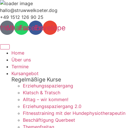
Zum
hallo@struwwelkoeter.dog
Inhalt
+49 1512 126 90 25
wechseln
Phone
Whatsapp
Facebook
Envelope
Home
Über uns
Termine
Kursangebot
Regelmäßige Kurse
Erziehungsspaziergang
Klatsch & Tratsch
Alltag – wir kommen!
Erziehungsspaziergang 2.0
Fitnesstraining mit der Hundephysiotherapeutin
Beschäftigung Querbeet
Themenfreitag