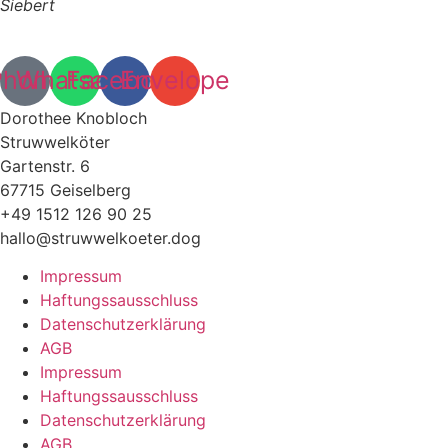
Siebert
Phone
Whatsapp
Facebook
Envelope
Dorothee Knobloch
Struwwelköter
Gartenstr. 6
67715 Geiselberg
+49 1512 126 90 25
hallo@struwwelkoeter.dog
Impressum
Haftungssausschluss
Datenschutzerklärung
AGB
Impressum
Haftungssausschluss
Datenschutzerklärung
AGB