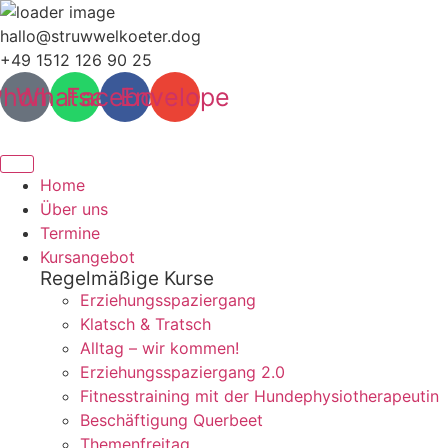
Zum
hallo@struwwelkoeter.dog
Inhalt
+49 1512 126 90 25
wechseln
Phone
Whatsapp
Facebook
Envelope
Home
Über uns
Termine
Kursangebot
Regelmäßige Kurse
Erziehungsspaziergang
Klatsch & Tratsch
Alltag – wir kommen!
Erziehungsspaziergang 2.0
Fitnesstraining mit der Hundephysiotherapeutin
Beschäftigung Querbeet
Themenfreitag