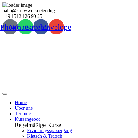
Zum
hallo@struwwelkoeter.dog
Inhalt
+49 1512 126 90 25
wechseln
Phone
Whatsapp
Facebook
Envelope
Home
Über uns
Termine
Kursangebot
Regelmäßige Kurse
Erziehungsspaziergang
Klatsch & Tratsch