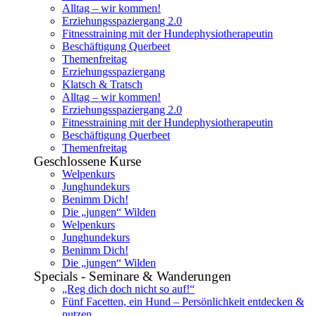
Alltag – wir kommen!
Erziehungsspaziergang 2.0
Fitnesstraining mit der Hundephysiotherapeutin
Beschäftigung Querbeet
Themenfreitag
Erziehungsspaziergang
Klatsch & Tratsch
Alltag – wir kommen!
Erziehungsspaziergang 2.0
Fitnesstraining mit der Hundephysiotherapeutin
Beschäftigung Querbeet
Themenfreitag
Geschlossene Kurse
Welpenkurs
Junghundekurs
Benimm Dich!
Die „jungen“ Wilden
Welpenkurs
Junghundekurs
Benimm Dich!
Die „jungen“ Wilden
Specials - Seminare & Wanderungen
„Reg dich doch nicht so auf!“
Fünf Facetten, ein Hund – Persönlichkeit entdecken &
nutzen