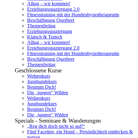
Alltag – wir kommen!
Erziehungsspaziergang 2.0
Fitnesstraining mit der Hundephysiotherapeutin
Beschäftigung Querbeet
Themenfreitag
Erziehungsspaziergang
Klatsch & Tratsch
Alltag – wir kommen!
Erziehungsspaziergang 2.0
Fitnesstraining mit der Hundephysiotherapeutin
Beschäftigung Querbeet
Themenfreitag
Geschlossene Kurse
Welpenkurs
Junghundekurs
Benimm Dich!
Die „jungen“ Wilden
Welpenkurs
Junghundekurs
Benimm Dich!
Die „jungen“ Wilden
Specials - Seminare & Wanderungen
„Reg dich doch nicht so auf!“
Fünf Facetten, ein Hund – Persönlichkeit entdecken &
nutzen