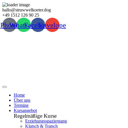
Zum
hallo@struwwelkoeter.dog
Inhalt
+49 1512 126 90 25
wechseln
Phone
Whatsapp
Facebook
Envelope
Home
Über uns
Termine
Kursangebot
Regelmäßige Kurse
Erziehungsspaziergang
Klatsch & Tratsch